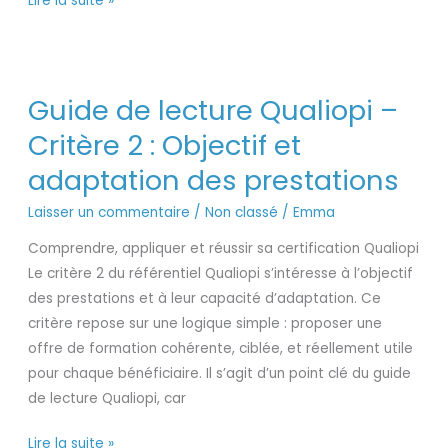
Lire la suite »
Guide
Guide de lecture Qualiopi –
de
lecture
Critère 2 : Objectif et
Qualiopi
adaptation des prestations
–
Critère
Laisser un commentaire
/
Non classé
/
Emma
2
Comprendre, appliquer et réussir sa certification Qualiopi
:
Le critère 2 du référentiel Qualiopi s’intéresse à l’objectif
Objectif
des prestations et à leur capacité d’adaptation. Ce
et
critère repose sur une logique simple : proposer une
adaptation
offre de formation cohérente, ciblée, et réellement utile
des
pour chaque bénéficiaire. Il s’agit d’un point clé du guide
prestations
de lecture Qualiopi, car
Lire la suite »