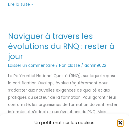
Lire la suite »
Naviguer
Naviguer à travers les
à
travers
évolutions du RNQ : rester à
les
jour
évolutions
du
Laisser un commentaire
/
Non classé
/
admin9622
RNQ
Le Référentiel National Qualité (RNQ), sur lequel repose
:
la certification Qualiopi, évolue régulièrement pour
rester
s’adapter aux nouvelles exigences de qualité et aux
à
pratiques du secteur de la formation. Pour garantir leur
jour
conformité, les organismes de formation doivent rester
informés et s’adapter aux évolutions du RNQ. Mais
comment suivre ces changements tout en assurant la
Un petit mot sur les cookies
continuité