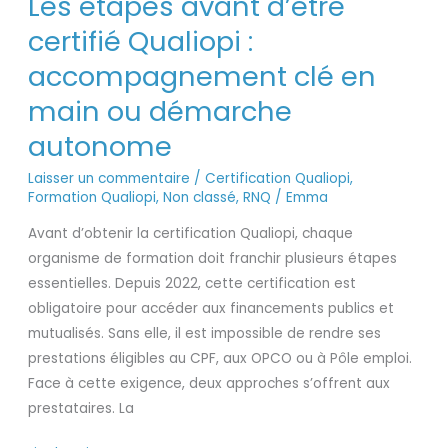
Les étapes avant d’être
étapes
avant
certifié Qualiopi :
d’être
accompagnement clé en
certifié
main ou démarche
Qualiopi
:
autonome
accompagnement
Laisser un commentaire
/
Certification Qualiopi
,
clé
Formation Qualiopi
,
Non classé
,
RNQ
/
Emma
en
main
Avant d’obtenir la certification Qualiopi, chaque
ou
organisme de formation doit franchir plusieurs étapes
démarche
essentielles. Depuis 2022, cette certification est
autonome
obligatoire pour accéder aux financements publics et
mutualisés. Sans elle, il est impossible de rendre ses
prestations éligibles au CPF, aux OPCO ou à Pôle emploi.
Face à cette exigence, deux approches s’offrent aux
prestataires. La