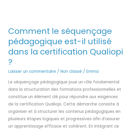
Comment
Comment le séquençage
le
séquençage
pédagogique est-il utilisé
pédagogique
dans la certification Qualiopi
est-
?
il
utilisé
Laisser un commentaire
/
Non classé
/
Emma
dans
Le séquençage pédagogique joue un rôle fondamental
la
dans la structuration des formations professionnelles et
certification
constitue un élément clé pour répondre aux exigences
Qualiopi
de la certification Qualiopi. Cette démarche consiste à
?
organiser et à structurer les contenus pédagogiques en
plusieurs étapes logiques et progressives afin d’assurer
un apprentissage efficace et cohérent. En intégrant ce