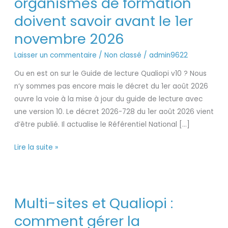
organismes de formation
v10
doivent savoir avant le 1er
:
tout
novembre 2026
ce
Laisser un commentaire
/
Non classé
/
admin9622
que
les
Ou en est on sur le Guide de lecture Qualiopi v10 ? Nous
organismes
n’y sommes pas encore mais le décret du 1er août 2026
de
ouvre la voie à la mise à jour du guide de lecture avec
formation
une version 10. Le décret 2026-728 du 1er août 2026 vient
doivent
d’être publié. Il actualise le Référentiel National […]
savoir
avant
Lire la suite »
le
1er
novembre
Multi-
2026
Multi-sites et Qualiopi :
sites
et
comment gérer la
Qualiopi