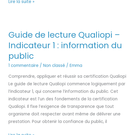
Lire la suite »
Guide
Guide de lecture Qualiopi –
de
lecture
Indicateur 1 : information du
Qualiopi
public
–
Indicateur
1 commentaire
/
Non classé
/
Emma
1
Comprendre, appliquer et réussir sa certification Qualiopi
:
Le guide de lecture Qualiopi commence logiquement par
information
l’indicateur 1, qui concerne l’information du public. Cet
du
indicateur est l’un des fondements de la certification
public
Qualiopi. Il fixe l’exigence de transparence que tout
organisme doit respecter avant même de délivrer une
prestation. Pour obtenir la confiance du public, il