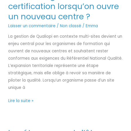
certification lorsqu’on ouvre
:
un nouveau centre ?
comment
gérer
Laisser un commentaire
/
Non classé
/
Emma
la
La gestion de Qualiopi en contexte multi-sites devient un
certification
enjeu central pour les organismes de formation qui
lorsqu’on
ouvrent de nouveaux centres et souhaitent rester
ouvre
conformes aux exigences du Référentiel National Qualité.
un
L’expansion territoriale représente une étape
nouveau
stratégique, mais elle oblige à revoir sa manière de
centre
piloter la qualité. Lorsqu’un organisme passe d’un site
?
unique à
Lire la suite »
Les