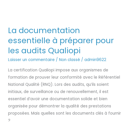
La
La documentation
documentation
essentielle
essentielle à préparer pour
à
les audits Qualiopi
préparer
pour
Laisser un commentaire
/
Non classé
/
admin9622
les
La certification Qualiopi impose aux organismes de
audits
formation de prouver leur conformité avec le Référentiel
Qualiopi
National Qualité (RNQ). Lors des audits, qu’ils soient
initiaux, de surveillance ou de renouvellement, il est
essentiel d’avoir une documentation solide et bien
organisée pour démontrer la qualité des prestations
proposées. Mais quelles sont les documents clés à fournir
?