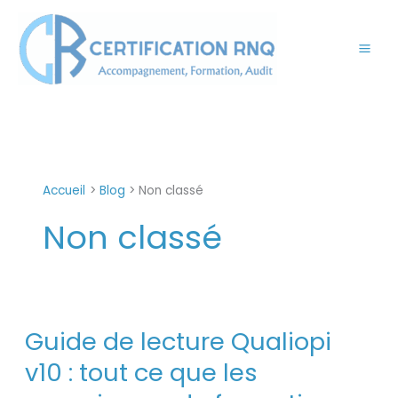
Aller
au
contenu
Accueil
Blog
Non classé
Non classé
Guide
Guide de lecture Qualiopi
de
lecture
v10 : tout ce que les
Qualiopi