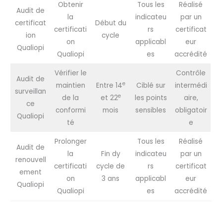
Obtenir
Tous les
Réalisé
Audit de
la
indicateu
par un
certificat
Début du
certificati
rs
certificat
ion
cycle
on
applicabl
eur
Qualiopi
Qualiopi
es
accrédité
Vérifier le
Contrôle
Audit de
e
maintien
Entre 14
Ciblé sur
intermédi
surveillan
e
de la
et 22
les points
aire,
ce
conformi
mois
sensibles
obligatoir
Qualiopi
té
e
Prolonger
Tous les
Réalisé
Audit de
la
Fin dy
indicateu
par un
renouvell
certificati
cycle de
rs
certificat
ement
on
3 ans
applicabl
eur
Qualiopi
Qualiopi
es
accrédité