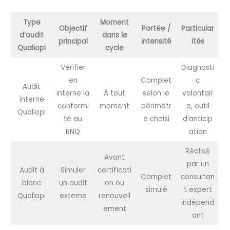
Type
Moment
Objectif
Portée /
Particular
d’audit
dans le
principal
intensité
ités
Qualiopi
cycle
Vérifier
Diagnosti
en
Complet
c
Audit
interne la
À tout
selon le
volontair
interne
conformi
moment
périmètr
e, outil
Qualiopi
té au
e choisi
d’anticip
RNQ
ation
Réalisé
Avant
par un
Audit à
Simuler
certificati
Complet
consultan
blanc
un audit
on ou
simulé
t expert
Qualiopi
externe
renouvell
indépend
ement
ant