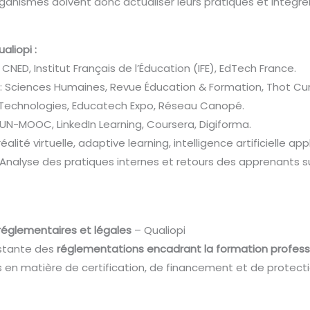
ganismes doivent donc actualiser leurs pratiques et intégrer
aliopi :
 CNED, Institut Français de l’Éducation (IFE), EdTech France.
: Sciences Humaines, Revue Éducation & Formation, Thot Cur
 Technologies, Educatech Expo, Réseau Canopé.
FUN-MOOC, LinkedIn Learning, Coursera, Digiforma.
réalité virtuelle, adaptive learning, intelligence artificielle ap
 Analyse des pratiques internes et retours des apprenants su
s réglementaires et légales
– Qualiopi
nstante des
réglementations encadrant la formation profess
s en matière de certification, de financement et de protec