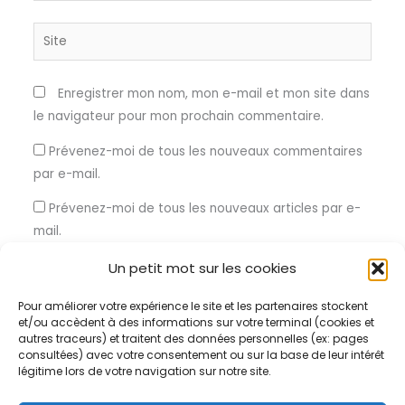
Site
Enregistrer mon nom, mon e-mail et mon site dans
le navigateur pour mon prochain commentaire.
Prévenez-moi de tous les nouveaux commentaires
par e-mail.
Prévenez-moi de tous les nouveaux articles par e-
mail.
Un petit mot sur les cookies
Pour améliorer votre expérience le site et les partenaires stockent
et/ou accèdent à des informations sur votre terminal (cookies et
Ce site utilise Akismet pour réduire les indésirables.
En savoir
autres traceurs) et traitent des données personnelles (ex: pages
consultées) avec votre consentement ou sur la base de leur intérêt
plus sur la façon dont les données de vos commentaires sont
légitime lors de votre navigation sur notre site.
traitées
.