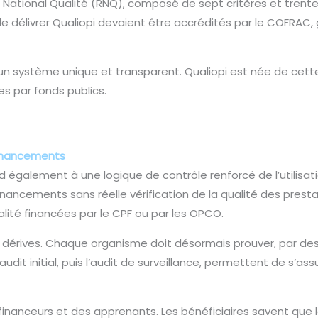
iel National Qualité (RNQ), composé de sept critères et trent
de délivrer Qualiopi devaient être accrédités par le COFRAC
’un système unique et transparent. Qualiopi est née de cette 
es par fonds publics.
 financements
d également à une logique de contrôle renforcé de l’utilisat
nancements sans réelle vérification de la qualité des presta
lité financées par le CPF ou par les OPCO.
ces dérives. Chaque organisme doit désormais prouver, par des
audit initial, puis l’audit de surveillance, permettent de s’a
financeurs et des apprenants. Les bénéficiaires savent que 