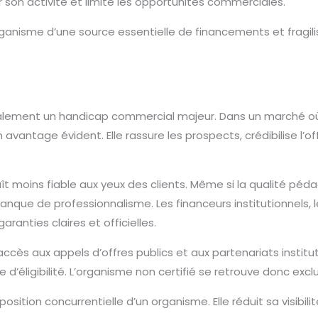
son activité et limite les opportunités commerciales.
organisme d’une source essentielle de financements et frag
galement un handicap commercial majeur. Dans un marché où
n avantage évident. Elle rassure les prospects, crédibilise l’o
aît moins fiable aux yeux des clients. Même si la qualité péd
ue de professionnalisme. Les financeurs institutionnels, les 
garanties claires et officielles.
l’accès aux appels d’offres publics et aux partenariats insti
 d’éligibilité. L’organisme non certifié se retrouve donc e
osition concurrentielle d’un organisme. Elle réduit sa visibilité