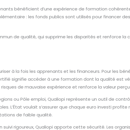
ants bénéficient d’une expérience de formation cohérente, q
émentaire : les fonds publics sont utilisés pour financer de
ommun de qualité, qui supprime les disparités et renforce la 
iser à la fois les apprenants et les financeurs. Pour les bénéf
tifié signifie accéder à une formation dont la qualité est vé
es risques de mauvaise expérience et renforce la valeur perçu
gions ou Pôle emploi, Qualiopi représente un outil de contr
les. L’État voulait s’assurer que chaque euro investi profit
ations de faible qualité.
suivi rigoureux, Qualiopi apporte cette sécurité. Les orga