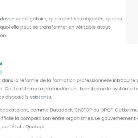
 devenue obligatoire, quels sont ses objectifs, quelles
oi elle peut se transformer en véritable atout
on.
i
e
t dans la réforme de la formation professionnelle introduite p
nel ». Cette réforme a profondément transformé le système f
es dispositifs existants.
ons coexistaient, comme Datadock, CNEFOP ou OPQF. Cette mul
t difficile la comparaison entre organismes. Le gouvernemen
ar l’État : Qualiopi.