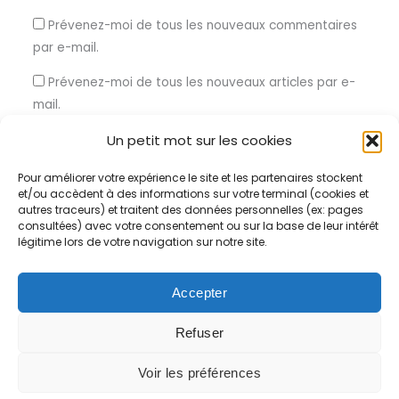
Prévenez-moi de tous les nouveaux commentaires
par e-mail.
Prévenez-moi de tous les nouveaux articles par e-
mail.
Un petit mot sur les cookies
Pour améliorer votre expérience le site et les partenaires stockent
et/ou accèdent à des informations sur votre terminal (cookies et
Ce site utilise Akismet pour réduire les indésirables.
En savoir
autres traceurs) et traitent des données personnelles (ex: pages
consultées) avec votre consentement ou sur la base de leur intérêt
plus sur la façon dont les données de vos commentaires sont
légitime lors de votre navigation sur notre site.
traitées
.
Accepter
Refuser
Voir les préférences
Copyright © 2026 Certification RNQ |
Mentions légales