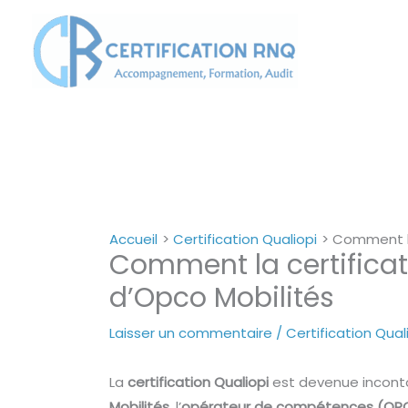
Aller
au
contenu
Accueil
Certification Qualiopi
Comment la
Comment la certifica
d’Opco Mobilités
Laisser un commentaire
/
Certification Qual
La
certification Qualiopi
est devenue inconto
Mobilités
, l’
opérateur de compétences (OP