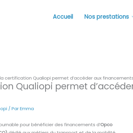
Accueil
Nos prestations
 certification Qualiopi permet d’accéder aux financements
tion Qualiopi permet d’accéde
iopi
/ Par
Emma
urnable pour bénéficier des financements d’
Opco
CO)
dédié aux métiers du transport et de la mobilité.