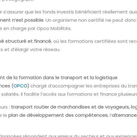
r s’assurer que les fonds investis bénéficient réellement aux
ment n’est possible
. Un organisme non certifié ne peut don
se en charge par Opco Mobilités.
é structuré et financé
, où les formations certifiées sont r
 et d’élargir votre réseau.
t de la formation dans le transport et la logistique
nces (
OPCO
)
chargé d’accompagner les entreprises du trans
iés. Il facilite l’accès aux formations et finance plusieurs 
urs :
transport routier de marchandises et de voyageurs, logi
ue le
plan de développement des compétences
, l’
alternance
financées répondent aux enjeux du secteur et aux exigences 