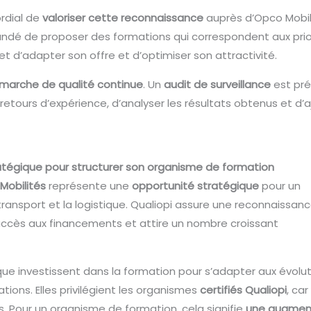
ordial de
valoriser cette reconnaissance
auprès d’Opco Mobili
dé de proposer des formations qui correspondent aux priori
t d’adapter son offre et d’optimiser son attractivité.
marche de qualité continue
. Un
audit de surveillance
est pré
es retours d’expérience, d’analyser les résultats obtenus et d’
tratégique pour structurer son organisme de formation
Mobilités
représente une
opportunité stratégique
pour un
ransport et la logistique. Qualiopi assure une reconnaissan
e l’accès aux financements et attire un nombre croissant
ique investissent dans la formation pour s’adapter aux évolu
ions. Elles privilégient les organismes
certifiés Qualiopi
, car
. Pour un organisme de formation, cela signifie
une augmen