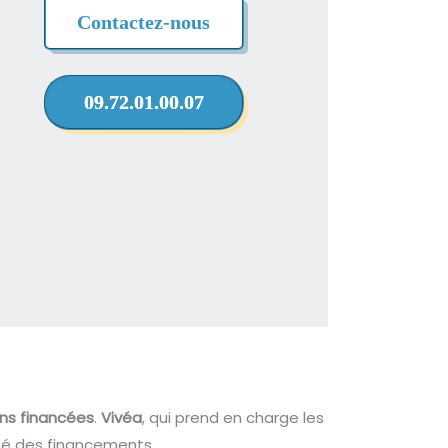
Contactez-nous
09.72.01.00.07
ons financées
.
Vivéa
, qui prend en charge les
cité des financements.