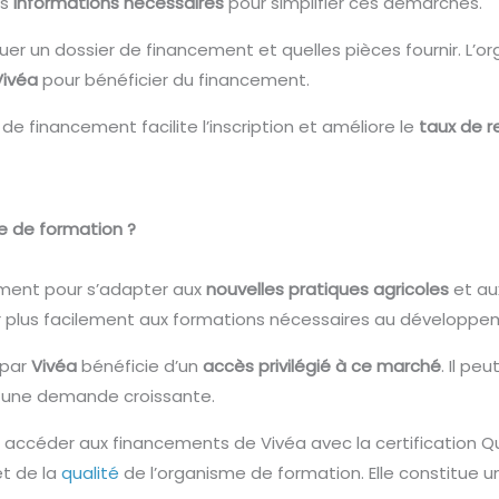
es
informations nécessaires
pour simplifier ces démarches.
uer un dossier de financement et quelles pièces fournir. L’or
Vivéa
pour bénéficier du financement.
e financement facilite l’inscription et améliore le
taux de r
e de formation ?
rement pour s’adapter aux
nouvelles pratiques agricoles
et a
r plus facilement aux formations nécessaires au développeme
 par
Vivéa
bénéficie d’un
accès privilégié à ce marché
. Il p
à une demande croissante.
 accéder aux financements de Vivéa avec la certification Qu
et de la
qualité
de l’organisme de formation. Elle constitue 