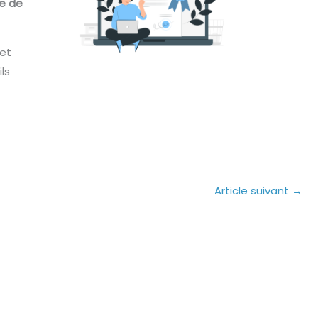
de de
 et
ls
Article suivant
→