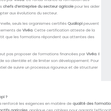
es
chefs d’entreprise du secteur agricole
pour les aider
ter aux évolutions du secteur.
nelle, seuls les organismes certifiés
Qualiopi
peuvent
ancements de
Vivéa
. Cette certification atteste de la
tit que les formations répondent aux attentes des
peut pas proposer de formations financées par
Vivéa
. Il
de sa clientèle et de limiter son développement. Pour
ntiel de suivre un processus rigoureux et de structurer
opi ?
 a renforcé les exigences en matière de
qualité des formati
actifs agricoles
, applique ces critères pour garantir l’effica