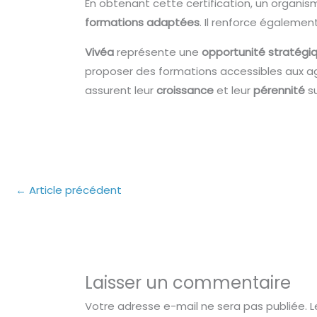
En obtenant cette certification, un organism
formations adaptées
. Il renforce égalemen
Vivéa
représente une
opportunité stratégi
proposer des formations accessibles aux agri
assurent leur
croissance
et leur
pérennité
su
←
Article précédent
Laisser un commentaire
Votre adresse e-mail ne sera pas publiée.
L