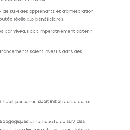
 de suivi des apprenants et d’amélioration
joutée réelle
aux bénéficiaires.
es par
Vivéa
. Il doit impérativement obtenir
s financements soient investis dans des
a
. Il doit passer un
audit initial
réalisé par un
édagogiques
et l’efficacité du
suivi des
adaptation des formations aux évolutions