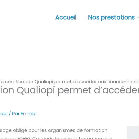
Accueil
Nos prestations
 certification Qualiopi permet d’accéder aux financements
tion Qualiopi permet d’accéde
iopi
/ Par
Emma
age obligé pour les organismes de formation
cées par
Vivéa
. Ce fonds finance la formation des