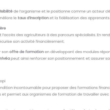
isibilité
de l’organisme et le positionne comme un acteur clé d
méliore le
taux d’inscription
et la fidélisation des apprenants
ière
nt l’accès des agriculteurs à des parcours spécialisés. En re
curise son activité financièrement.
r son
offre de formation
en développant des modules répond
Vivéa
peut ainsi renforcer son positionnement et assurer s
iopi
dition incontournable pour proposer des formations finan
ons et permet aux organismes de formation de travailler avec 