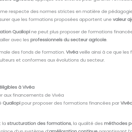
sme respecte des normes strictes en matière de pédagogie,
assurer que les formations proposées apportent une
valeur a
cation Qualiopi
ne peut plus proposer de formations financé
iller avec les
professionnels du secteur agricole
.
timale des fonds de formation.
Vivéa
veille ainsi à ce que le
lteurs et conformes aux évolutions du secteur.
ligibles à Vivéa
r aux financements de Vivéa
ié
Qualiopi
pour proposer des formations financées par
Vivé
t la
structuration des formations
, la qualité des
méthodes p
n place d’un système d’
amélioration continue
garantissant l’