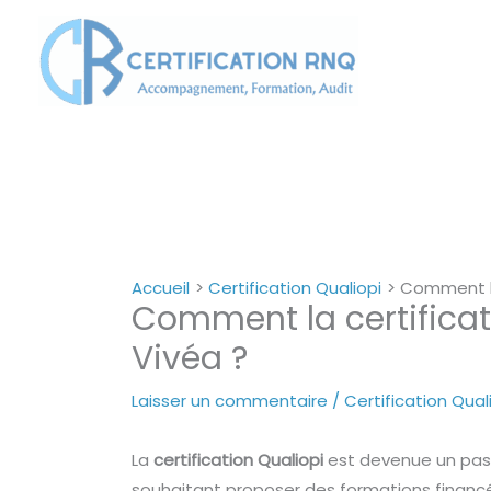
Aller
au
contenu
Accueil
Certification Qualiopi
Comment la
Comment la certifica
Vivéa ?
Laisser un commentaire
/
Certification Qual
La
certification Qualiopi
est devenue un pass
souhaitant proposer des formations finan