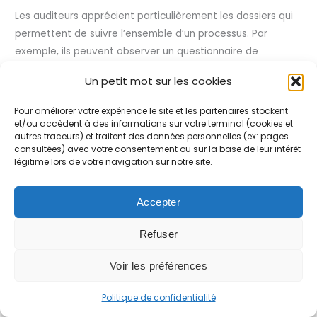
Les auditeurs apprécient particulièrement les dossiers qui
permettent de suivre l’ensemble d’un processus. Par
exemple, ils peuvent observer un questionnaire de
satisfaction, son analyse, la décision prise à partir des
Un petit mot sur les cookies
résultats puis l’action d’amélioration effectivement
réalisée. Cette continuité montre que la démarche qualité
Pour améliorer votre expérience le site et les partenaires stockent
fonctionne concrètement.
et/ou accèdent à des informations sur votre terminal (cookies et
autres traceurs) et traitent des données personnelles (ex: pages
En privilégiant les preuves issues de l’activité réelle de
consultées) avec votre consentement ou sur la base de leur intérêt
légitime lors de votre navigation sur notre site.
l’organisme, le dossier devient beaucoup plus crédible et
reflète fidèlement le fonctionnement quotidien des
équipes.
Accepter
Refuser
Préparer le dossier uniquement quelques semaines avant
l’audit
Voir les préférences
La dernière erreur consiste à considérer le dossier de
Politique de confidentialité
preuves comme une simple formalité à préparer juste