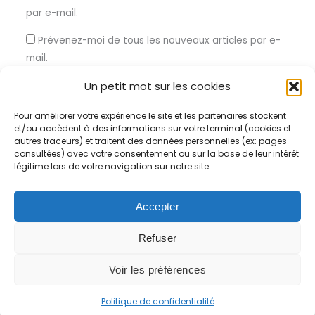
par e-mail.
Prévenez-moi de tous les nouveaux articles par e-
mail.
Un petit mot sur les cookies
Pour améliorer votre expérience le site et les partenaires stockent
et/ou accèdent à des informations sur votre terminal (cookies et
Ce site utilise Akismet pour réduire les indésirables.
En savoir
autres traceurs) et traitent des données personnelles (ex: pages
consultées) avec votre consentement ou sur la base de leur intérêt
plus sur la façon dont les données de vos commentaires sont
légitime lors de votre navigation sur notre site.
traitées
.
Accepter
Refuser
Voir les préférences
Copyright © 2026 Certification RNQ |
Mentions légales
Politique de confidentialité