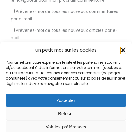
le navigateur pour mon prochain commentaire.
Prévenez-moi de tous les nouveaux commentaires
par e-mail.
Prévenez-moi de tous les nouveaux articles par e-
mail.
Un petit mot sur les cookies
Pour améliorer votre expérience le site et les partenaires stockent
et/ou accèdent à des informations sur votre terminal (cookies et
Ce site utilise Akismet pour réduire les indésirables.
En savoir
autres traceurs) et traitent des données personnelles (ex: pages
consultées) avec votre consentement ou sur la base de leur intérêt
plus sur la façon dont les données de vos commentaires sont
légitime lors de votre navigation sur notre site.
traitées
.
Accepter
Refuser
Voir les préférences
Copyright © 2026 Certification RNQ |
Mentions légales