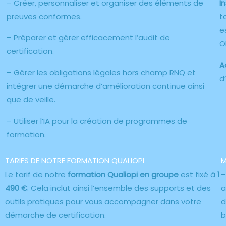
– Créer, personnaliser et organiser des éléments de
I
preuves conformes.
t
e
– Préparer et gérer efficacement l’audit de
O
certification.
A
– Gérer les obligations légales hors champ RNQ et
d
intégrer une démarche d’amélioration continue ainsi
que de veille.
– Utiliser l’IA pour la création de programmes de
formation.
TARIFS DE NOTRE FORMATION QUALIOPI
M
Le tarif de notre
formation Qualiopi en groupe
est fixé à
1
490 €
. Cela inclut ainsi l’ensemble des supports et des
a
outils pratiques pour vous accompagner dans votre
d
démarche de certification.
b