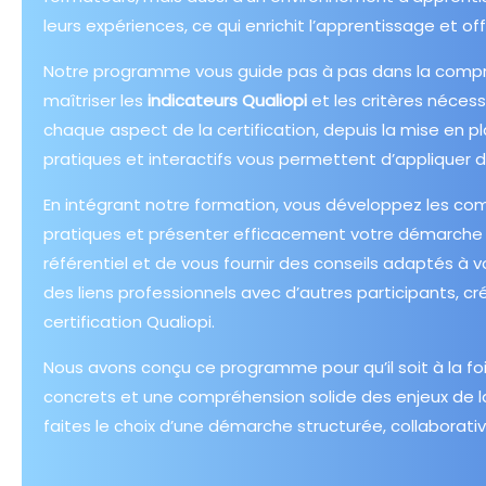
leurs expériences, ce qui enrichit l’apprentissage et of
Notre programme vous guide pas à pas dans la comp
maîtriser les
indicateurs Qualiopi
et les critères néces
chaque aspect de la certification, depuis la mise en pla
pratiques et interactifs vous permettent d’appliquer 
En intégrant notre formation, vous développez les co
pratiques et présenter efficacement votre démarche 
référentiel et de vous fournir des conseils adaptés 
des liens professionnels avec d’autres participants, c
certification Qualiopi.
Nous avons conçu ce programme pour qu’il soit à la fois
concrets et une compréhension solide des enjeux de la 
faites le choix d’une démarche structurée, collaborativ