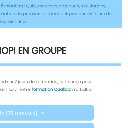
–
Évaluation
: Quiz, exercices pratiques, simulations,
réation de preuves et feedback personnalisé lors de
’examen final.
OPI EN GROUPE
nd sur 2 jours de formation, est conçu pour
ant suivi notre
formation Qualiopi
n’a failli à
té (30 minutes)