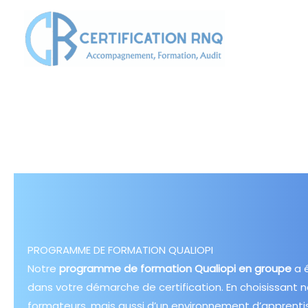
Aller
au
contenu
PROGRAMME DE FORMATION QUALIOPI
Notre
programme de formation Qualiopi en groupe
a 
dans votre démarche de certification. En choisissant 
formateurs, mais aussi d’un environnement d’apprentis