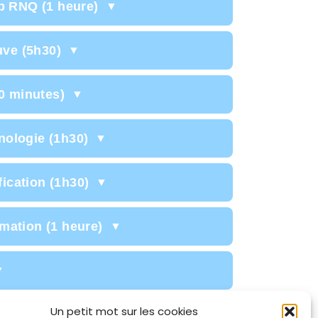
p RNQ (1 heure)
uve (5h30)
30 minutes)
nologie (1h30)
fication (1h30)
mation (1 heure)
Un petit mot sur les cookies