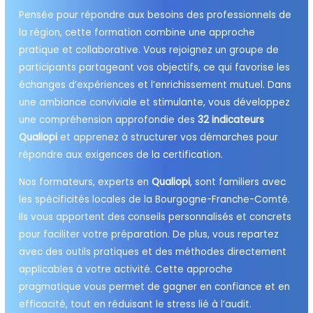
Pensée pour répondre aux besoins des professionnels de
la région, cette formation combine une approche
pratique et collaborative. Vous rejoignez un groupe de
participants partageant vos objectifs, ce qui favorise les
échanges d’expériences et l’enrichissement mutuel. Dans
une ambiance conviviale et stimulante, vous développez
une compréhension approfondie des
32 indicateurs
Qualiopi
et apprenez à structurer vos démarches pour
répondre aux exigences de la certification.
Nos formateurs, experts en
Qualiopi
, sont familiers avec
les spécificités locales de la Bourgogne-Franche-Comté.
Ils vous apportent des conseils personnalisés et concrets
pour faciliter votre préparation. De plus, vous repartez
avec des outils pratiques et des méthodes directement
applicables à votre activité. Cette approche
pragmatique vous permet de gagner en confiance et en
efficacité, tout en réduisant le stress lié à l’audit.