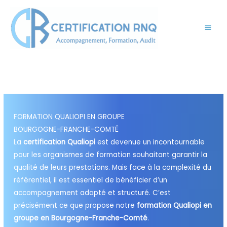
Aller
au
contenu
FORMATION QUALIOPI EN GROUPE
BOURGOGNE-FRANCHE-COMTÉ
La
certification Qualiopi
est devenue un incontournable
pour les organismes de formation souhaitant garantir la
qualité de leurs prestations. Mais face à la complexité du
référentiel, il est essentiel de bénéficier d’un
accompagnement adapté et structuré. C’est
précisément ce que propose notre
formation Qualiopi en
groupe en Bourgogne-Franche-Comté
.