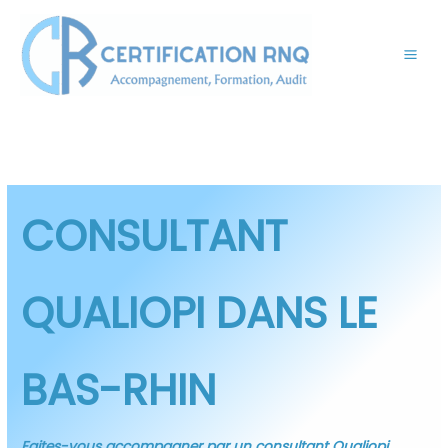
Aller
au
contenu
CONSULTANT
QUALIOPI
DANS LE
BAS-RHIN
Faites-vous accompagner par un consultant Qualiopi