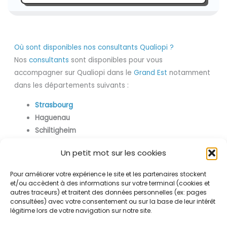
Où sont disponibles nos consultants Qualiopi ?
Nos
consultants
sont disponibles pour vous
accompagner sur Qualiopi dans le
Grand Est
notamment
dans les départements suivants :
Strasbourg
Haguenau
Schiltigheim
Illkirch-Graffenstaden
Un petit mot sur les cookies
Lingolsheim
Sélestat
Pour améliorer votre expérience le site et les partenaires stockent
Bischheim
et/ou accèdent à des informations sur votre terminal (cookies et
autres traceurs) et traitent des données personnelles (ex: pages
Ostwald
consultées) avec votre consentement ou sur la base de leur intérêt
Bischwiller
légitime lors de votre navigation sur notre site.
Obernai