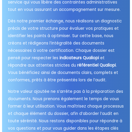
service qui vous libère des contraintes administratives
tout en vous assurant un accompagnement sur mesure.
Dès notre premier échange, nous réalisons un diagnostic
précis de votre structure pour évaluer vos pratiques et
identifier les points à optimiser. Sur cette base, nous
créons et rédigeons l’intégralité des documents
nécessaires à votre certification. Chaque dossier est
pensé pour respecter les
indicateurs Qualiopi
et
répondre aux attentes strictes du
référentiel Qualiopi
.
Vous bénéficiez ainsi de documents clairs, complets et
conformes, prêts à être présentés lors de l’audit.
Notre valeur ajoutée ne s’arrête pas à la préparation des
documents. Nous prenons également le temps de vous
former à leur utilisation. Vous maîtrisez chaque processus
et chaque élément du dossier, afin d’aborder l’audit en
toute sérénité. Nous restons disponibles pour répondre à
vos questions et pour vous guider dans les étapes clés