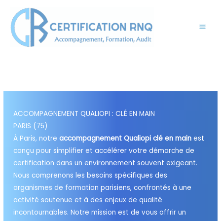
Aller
au
contenu
ACCOMPAGNEMENT QUALIOPI : CLÉ EN MAIN
PARIS (75)
À Paris, notre
accompagnement Qualiopi clé en main
est
conçu pour simplifier et accélérer votre démarche de
certification dans un environnement souvent exigeant.
Nous comprenons les besoins spécifiques des
organismes de formation parisiens, confrontés à une
activité soutenue et à des enjeux de qualité
incontournables. Notre mission est de vous offrir un