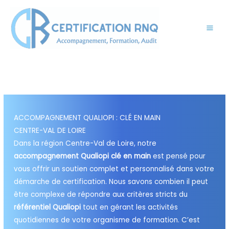
Aller
au
contenu
ACCOMPAGNEMENT QUALIOPI : CLÉ EN MAIN
CENTRE-VAL DE LOIRE
Dans la région Centre-Val de Loire, notre
accompagnement Qualiopi clé en main
est pensé pour
vous offrir un soutien complet et personnalisé dans votre
démarche de certification. Nous savons combien il peut
être complexe de répondre aux critères stricts du
référentiel Qualiopi
tout en gérant les activités
quotidiennes de votre organisme de formation. C’est